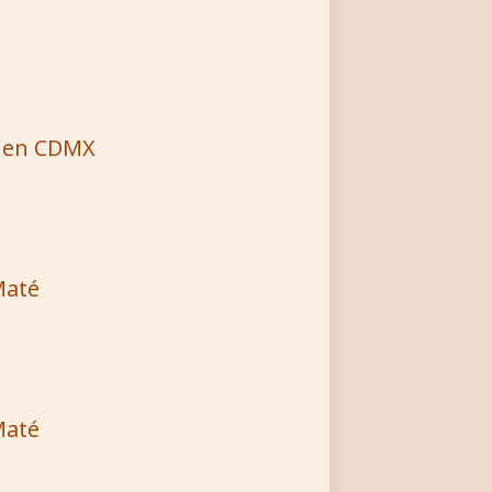
é en CDMX
Maté
Maté